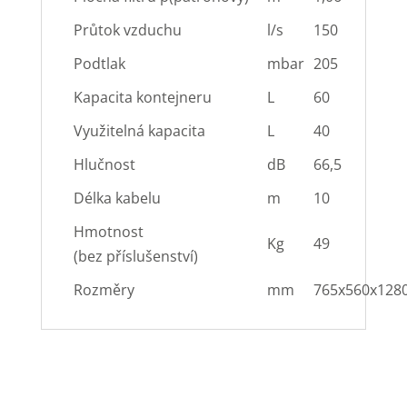
Průtok vzduchu
l/s
150
Podtlak
mbar
205
Kapacita kontejneru
L
60
Využitelná kapacita
L
40
Hlučnost
dB
66,5
Délka kabelu
m
10
Hmotnost
Kg
49
(bez příslušenství)
Rozměry
mm
765x560x128