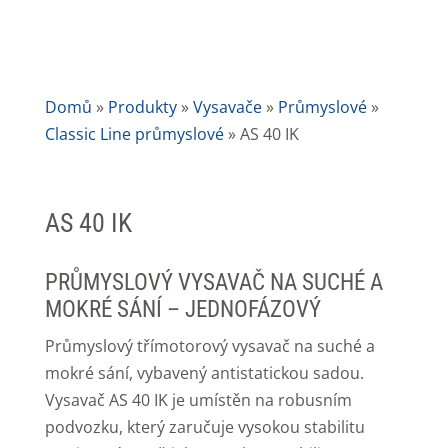
Domů
»
Produkty
»
Vysavače
»
Průmyslové
»
Classic Line průmyslové
»
AS 40 IK
AS 40 IK
PRŮMYSLOVÝ VYSAVAČ NA SUCHÉ A
MOKRÉ SÁNÍ – JEDNOFÁZOVÝ
Průmyslový třímotorový vysavač na suché a
mokré sání, vybavený antistatickou sadou.
Vysavač AS 40 IK je umístěn na robusním
podvozku, který zaručuje vysokou stabilitu