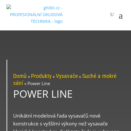
Domů
Produkty
Vysavače
Suché a mokré
»
»
»
sání
»
Power Line
POWER LINE
Unikátní modelová řada vysavačů nové
konstrukce s vyššími výkony než vysavače