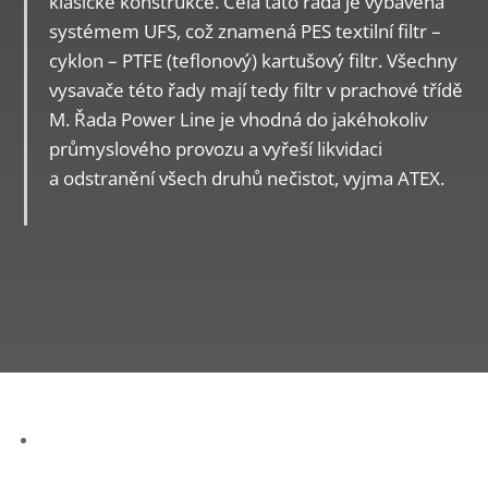
klasické konstrukce. Celá tato řada je vybavena
systémem UFS, což znamená PES textilní filtr –
cyklon – PTFE (teflonový) kartušový filtr. Všechny
vysavače této řady mají tedy filtr v prachové třídě
M. Řada Power Line je vhodná do jakéhokoliv
průmyslového provozu a vyřeší likvidaci
a odstranění všech druhů nečistot, vyjma ATEX.