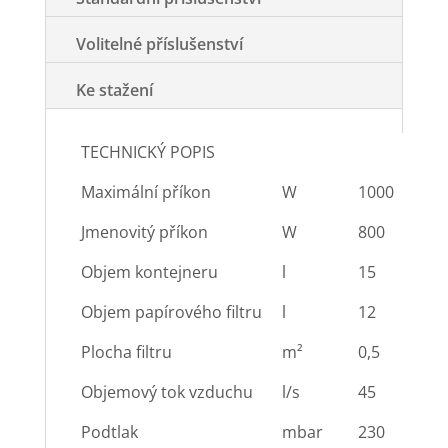
Volitelné příslušenství
Ke stažení
TECHNICKÝ POPIS
Maximální příkon
W
1000
Jmenovitý příkon
W
800
Objem kontejneru
l
15
Objem papírového filtru
l
12
Plocha filtru
m²
0,5
Objemový tok vzduchu
l/s
45
Podtlak
mbar
230