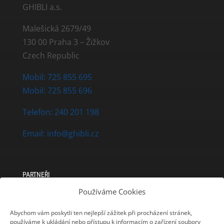
GHIBLI a.s.
Malešická 2679/49
130 00 Praha 3 – Žižkov
Czech Republic
Mobil: 725 855 695
Mobil: 725 855 696
Telefon: 240 201 198
Email: info@ghibli.cz
PARTNEŘI
Používáme Cookies
Mapa obchodního zastoupení
Abychom vám poskytli ten nejlepší zážitek při procházení stránek,
používáme k ukládání nebo přístupu k informacím o zařízení soubory