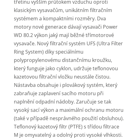
třetinu vyšším průtokem vzduchu oproti
klasickým vysavačům, unikátním filtračním
systémem a kompaktními rozměry. Dva
motory nové generace dávají vysavači Power
WD 80.2 výkon jaký mají běžné třímotorové
vysavače. Nový filtrační systém UFS (Ultra Filter
Ring System) díky speciálnímu
polypropylenovému distančnímu kroužku,
který funguje jako cyklon, udržuje teflonovou
kazetovou filtrační vložku neustále čistou.
Nástavba obsahuje i plovákový systém, který
zabraňuje zaplavení sacího motoru při
naplnění odpadní nádoby. Zaručuje se tak
vysoký sací výkon a maximální ochranu motoru
(také v případě nesprávného použití obsluhou).
Teflonový kazetový filtr (PTFE) s třídou filtrace
M je omyvatelný a odolný proti vysoké vlhkosti.