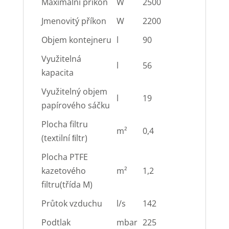
Maximální příkon
W
2500
Jmenovitý příkon
W
2200
Objem kontejneru
l
90
Využitelná
l
56
kapacita
Využitelný objem
l
19
papírového sáčku
Plocha filtru
m²
0,4
(textilní ﬁltr)
Plocha PTFE
kazetového
m²
1,2
filtru(třída M)
Průtok vzduchu
l/s
142
Podtlak
mbar
225