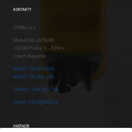
KONTAKTY
GHIBLI a.s.
Malešická 2679/49
130 00 Praha 3 – Žižkov
Czech Republic
Mobil: 725 855 695
Mobil: 725 855 696
Telefon: 240 201 198
Email: info@ghibli.cz
PARTNEŘI